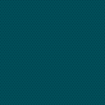
O
B
ý
t
v
i
d
ě
t
,
s
l
y
š
e
t
a
m
í
t
c
o
ř
í
c
t