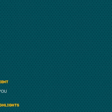
ient
YOU
ghlights