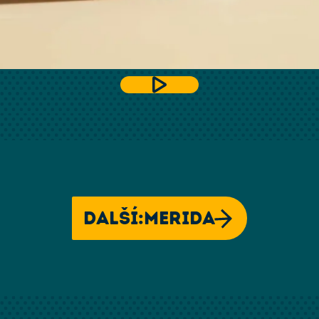
Další:
Merida