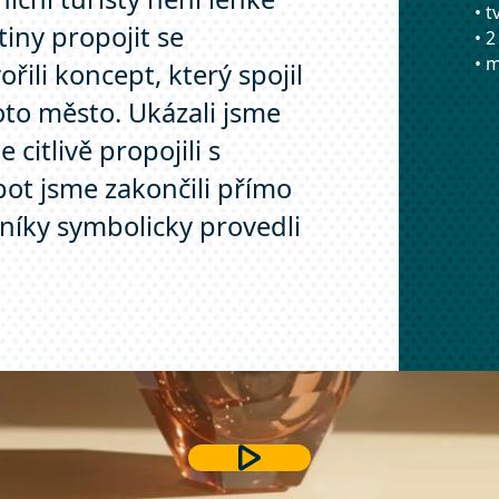
• 
tiny propojit se
• 2
• 
ili koncept, který spojil
oto město. Ukázali jsme
 citlivě propojili s
ot jsme zakončili přímo
níky symbolicky provedli