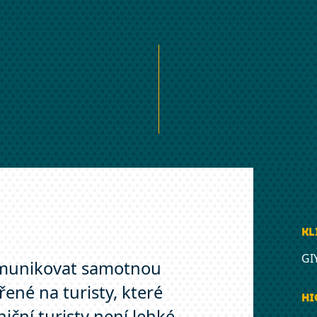
Kl
GI
omunikovat samotnou
ené na turisty, které
hi
iční turisty není lehké