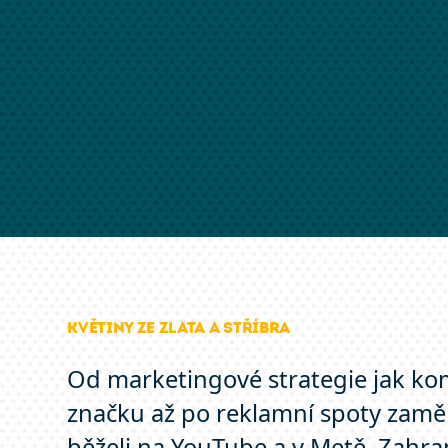
Květiny ze zlata a stříbra
Od marketingové strategie jak k
značku až po reklamní spoty zaměř
běželi na YouTube a v Metě. Zahran