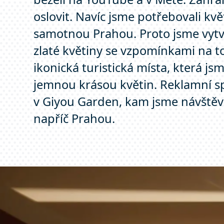
oslovit. Navíc jsme potřebovali kvě
samotnou Prahou. Proto jsme vytvoř
zlaté květiny se vzpomínkami na t
ikonická turistická místa, která jsme
jemnou krásou květin. Reklamní sp
v Giyou Garden, kam jsme návštěv
napříč Prahou.